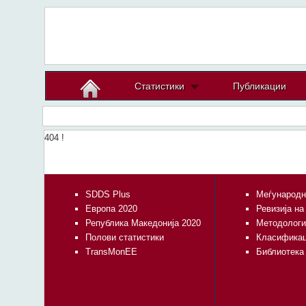
Статистики
Публикации
404 !
SDDS Plus
Меѓународн
Европа 2020
Ревизија на
Република Македонија 2020
Методологи
Полови статистики
Класифика
TransMonEE
Библиотека