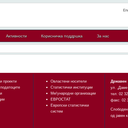
En
Активности
Корисничка поддршка
За нас
и проекти
Овластени носители
Државен 
 податоците
Статистички институции
ул. „Даме
и
Меѓународни организации
тел: 02 3
ции
ЕВРОСТАТ
факс: 02 
Европски статистички
Слободен
систем
од јавен 