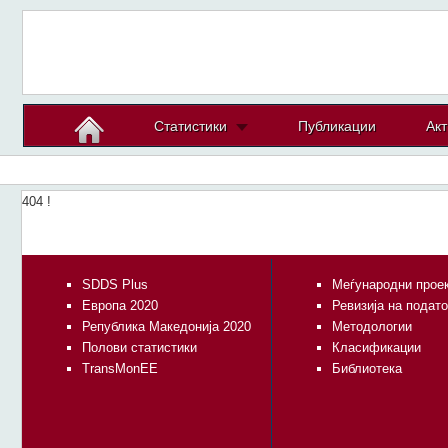
Статистики
Публикации
Акт
404 !
SDDS Plus
Меѓународни прое
Европа 2020
Ревизија на подат
Република Македонија 2020
Методологии
Полови статистики
Класификации
TransMonEE
Библиотека