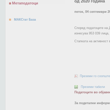
од 2020 година
Метаподатоци
петок, 04 септември 2
МАКСтат База
Според податоците на Д
изнесува 953 039 лица,
Стапката на активност 
Преземи го соопште
Преземи табели
Податоците во објаве
За подетални информа