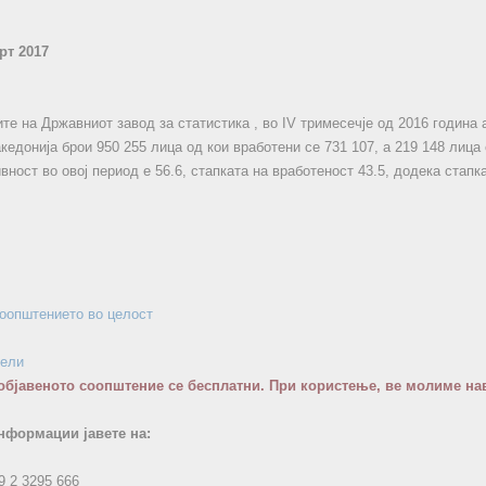
рт 2017
те на Државниот завод за статистика , во IV тримесечје од 2016 година
кедонија брои 950 255 лица од кои вработени се 731 107, а 219 148 лица
вност во овој период е 56.6, стапката на вработеност 43.5, додека стапк
соопштението во целост
бели
објавеното соопштение се бесплатни. При користење, ве молиме нав
нформации јавете на:
9 2 3295 666