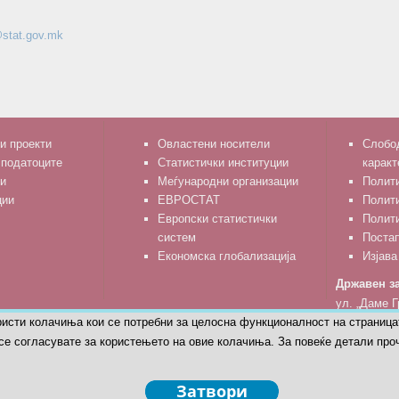
stat.gov.mk
и проекти
Овластени носители
Слобод
 податоците
Статистички институции
каракт
и
Меѓународни организации
Полити
ции
ЕВРОСТАТ
Полит
Европски статистички
Полити
систем
Поста
Економска глобализација
Изјава
Државен за
ул. „Даме Г
ристи колачиња кои се потребни за целосна функционалност на страница
тел: 02 329
се согласувате за користењето на овие колачиња. За повеќе детали проч
© Државен завод за статистика