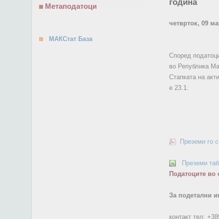
година
Метаподатоци
четврток, 09 ма
МАКСтат База
Според податоци
во Република Ма
Стапката на акти
е 23.1.
Преземи го 
Преземи та
Податоците во 
За подетални и
контакт тел:
+38