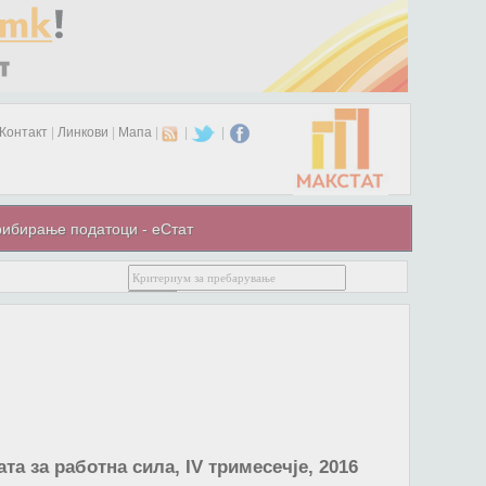
Контакт
|
Линкови
|
Мапа
|
|
|
ибирање податоци - еСтат
а за работна сила, IV тримесечје, 2016