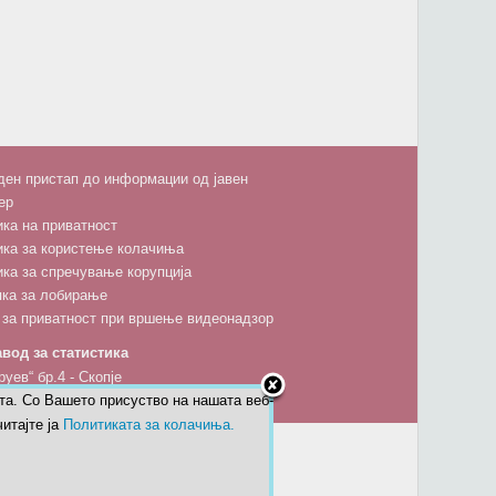
ен пристап до информации од јавен
ер
ка на приватност
ика за користење колачиња
ка за спречување корупција
пка за лобирање
 за приватност при вршење видеонадзор
вод за статистика
руев“ бр.4 - Скопје
та. Со Вашето присуство на нашата веб-
5 600; факс: 02 3111 336; 02 3136-197
итајте ја
Политиката за колачиња.