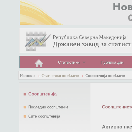
Статистики
Публикации
Насловна
Статистики по области
Соопштенија по области
Соопштенија
Соопштението
Последно соопштение
Сите соопштенија
Активно нас