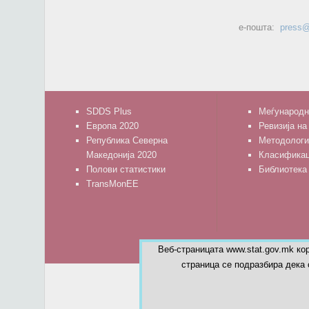
е-пошта:
press@
SDDS Plus
Меѓународн
Европа 2020
Ревизија на
Република Северна
Методологи
Македонија 2020
Класифика
Полови статистики
Библиотека
TransMonEE
Веб-страницата www.stat.gov.mk ко
страница се подразбира дека 