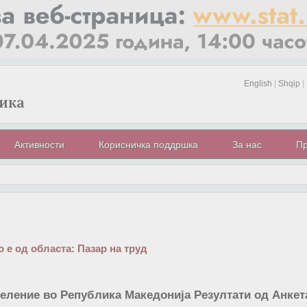
English
|
Shqip
|
Активности
Корисничка поддршка
За нас
Пр
 е од областа:
Пазар на труд
еление во Република Македонија Резултати од Анкетат