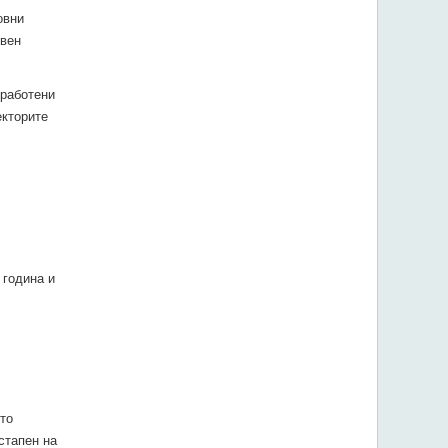
овни
овен
вработени
екторите
 година и
то
стапен на