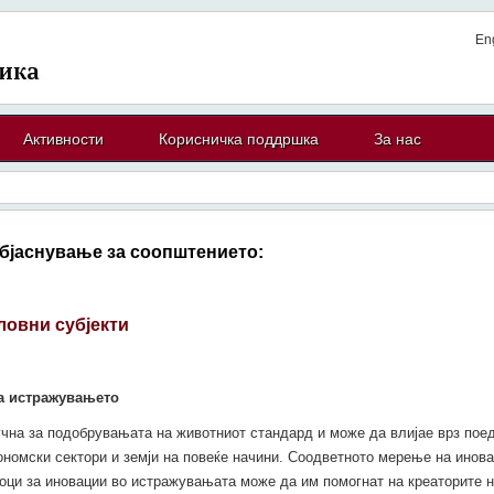
En
Активности
Корисничка поддршка
За нас
бјаснување за соопштението:
овни субјекти
а истражувањето
чна за подобрувањата на животниот стандард и може да влијае врз пое
ономски сектори и земји на повеќе начини. Соодветното мерење на инова
оци за иновации во истражувањата може да им помогнат на креаторите 