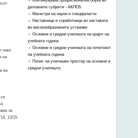
Континуирана професионална обука во
есот
деловните субјекти - АКПО5
Магистри на науки и специјалисти
Наставници и соработници во наставата
во високообразовните установи
Основни и средни училишта на крајот на
учебната година
Основни и средни училишта на почетокот
т како
на учебната година
и на
Попис на училишен простор на основни и
средни училишта
и во
 се
ка
рама за
14, 13/15