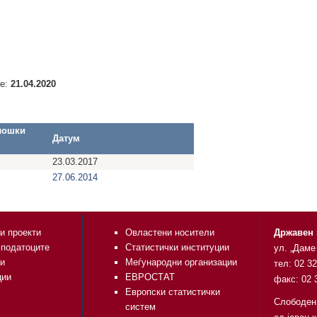
е:
21.04.2020
лошки
Датум
23.03.2017
27.06.2014
и проекти
Овластени носители
Државен 
 податоците
Статистички институции
ул. „Даме
и
Меѓународни организации
тел: 02 3
ции
ЕВРОСТАТ
факс: 02 
Европски статистички
Слободен
систем