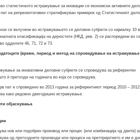
во статистичкото истражување за иновации се економски активните дел
о пат на репрезентативен стратификуван примерок од Статистичкиот дел
кои се вклучени во истражувањето се деловни субјекти со најмалку 10 
налната класификација на дејностите (НКД, рев. 2) се распоредени во с
 во одделите 46, 71, 72 и 73.
одатоците (време, период и метод на спроведување на истражување
ажување за иновативни деловни субјекти се спроведува за референтен
што ѝ претходи на годината во која се спроведува.
в пат е спроведено во 2013 година за референтниот период 2010 – 2012
ува како редовно двегодишно истражување.
уги објаснувања
ции
ва нов или подобрен производ или процес (или комбинација од двете) ш
кува од претходните производи или процеси на претпријатието и им е до