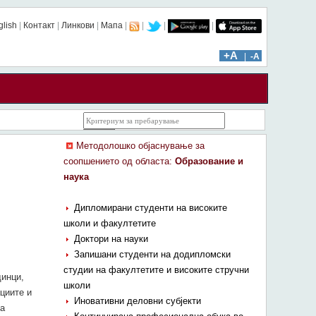
glish
|
Контакт
|
Линкови
|
Мапа
|
|
|
|
ïïï: 541 | âââ: 65983
+A
|
-A
Методолошко објаснување за
соопшението од областа:
Образование и
наука
Дипломирани студенти на високите
школи и факултетите
Доктори на науки
Запишани студенти на додипломски
студии на факултетите и високите стручни
динци,
школи
циите и
Иновативни деловни субјекти
на