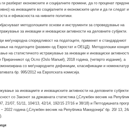
 ги разберат економските и социјалните промени, да го проценат придон
тивно) на иновациите во социјалните и економските цели и да ги следат и
ста и ефикасноста на нивните политики.
објаснуваат методолошките основи и инструменти за спроведување на
тражување за иновации и иновациски активности на деловните субјекти.
ди меѓународна споредливост на податоците, применет е стандардниот
рање на податоците (развиен од Евростат и ОЕЦД). Методолошки концеп
ање на статистичкото истражување за иновации и иновациски активност
 Прирачникот од Осло (Oslo Manuel), 2018 година, (четврто издание), а
армонизирана со меѓународните дефиниции, класификации и номенклатур
ативата бр. 995/2012 на Европската комисија.
жување за иновациите и иновациските активности на деловните субјекти
сност со Законот за државната статистика („Службен весник на Републи
97, 21/07, 51/11, 104/13, 42/14, 192/15 27/16 и 38/18) и Петгодишната прог
− 2022 година („Службен весник на Република Македонија“ бр. 20/ 13, 24/
).
ници