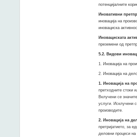
потенцијалните корис
Иновативни претпр
иновација на произв
иновациска активнос
Иновациската акти
преземени од претпр
5.
2.
Видови иновац
1. Иновација на прои
2. Иновација на дел
1. Иновација на п
претходните стоки и
Вклучени се значите
услуги. Исклучени с
производите.
2. Иновација на де
претријатието, за е
деловни процеси на 