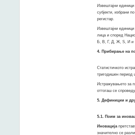
Извештајни единици 
субјекти, избрани п
регистар.
Извештајни единици 
лица и според Нацио
Б, В, Г, Д, Ж, Ѕ, И и
4
. Прибирање на п
Статистичкото истр
тригодишен период 
Истражувањето за пр
оттогаш се спровед
5. Дефиниции и др
5.1
.
Поим за инова
Иновација
претставу
значително се разли