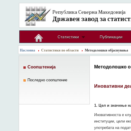
Статистики
Публикации
Насловна
Статистики по области
Методолошки објаснувања
Методолошко о
Соопштенија
Последно соопштение
Иновативни дел
1.
Цел и значење н
Иновативноста е клу
институции, цели ек
употребата на подат