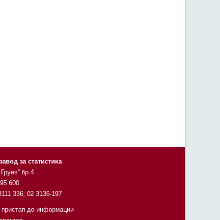
завод за статистика
 Груев“ бр.4
295 600
3111 336; 02 3136-197
 пристап до информации