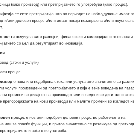
ници (како производ) или претпријатието го употребува (како процес).
ијатија
се сите претпријатија што во периодот на набљудување имаат в
од и/или деловен процес и/или имаат некоја незавршена и/или неуспешн
т.
вност
ги вклучува сите развојни, финансиски и комерцијални активности
ијатието со цел да резултираат во иновација.
ии
звод (стоки и услуги)
овен процес
роизвод
е нова или подобрена стока или услуга што значително се разли
ли услуги произведени од претпријатието и која е веќе воведена на пазар
лни промени во дизајнот на производот или воведени се дигитални стоки
е препородажбата на нови производи или малите промени во изгледот н
ловен процес
е нов или подобрен деловен процес во работењето на
дна или за повеќе функции, и притоа значително се разликува од претход
претпријатието и веќе е во употреба.