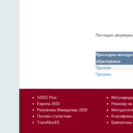
Последно ажурирањ
Претходни методо
објаснувања
Преземи
Преземи
SDDS Plus
Меѓународн
Европа 2020
Ревизија на
Република Македонија 2020
Методологи
Полови статистики
Класифика
TransMonEE
Библиотека