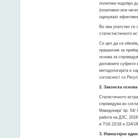
политики подобро да
(позитивно или нега
оценуваат ефективно
Во ова упатство се 
статистистичкото ис
Со цел да се обезбе
прашалник за приби
основа за спроведув
деловните субјекти е
методологијата е х
согласност со Регул
2
. Законска основа
Статистичкото истра
спроведува во согла
Македонија“ бр. 54/ 
работа на ДЗС, 2018 
и 7/16 22/18 и 224/18
3
. Извештајни еди