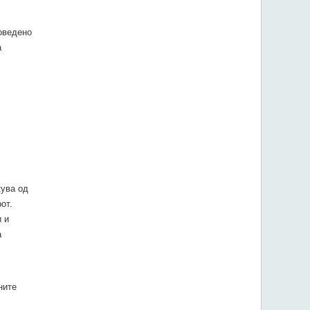
оведено
а
кува од
от.
 и
а
ните