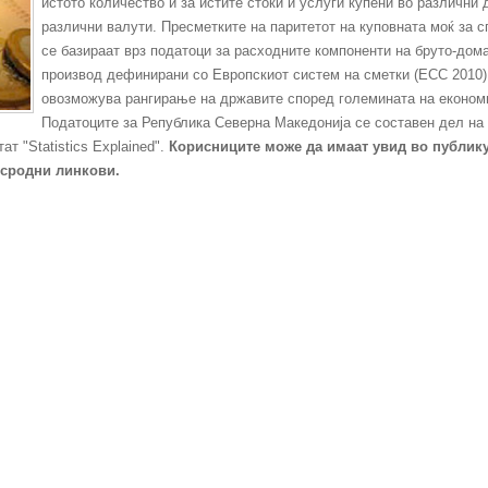
истото количество и за истите стоки и услуги купени во различни 
различни валути. Пресметките на паритетот на куповната моќ за 
се базираат врз податоци за расходните компоненти на бруто-дом
производ дефинирани со Европскиот систем на сметки (ЕСС 2010),
овозможува рангирање на државите според големината на економи
Податоците за Република Северна Mакедонија се составен дел на
ат "Statistics Explained".
Корисниците може да имаат увид во публик
 сродни линкови.