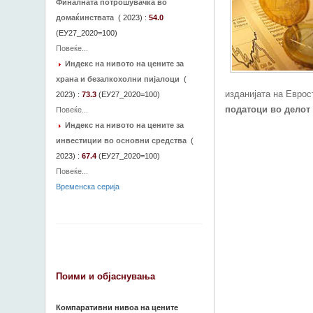
Финалната потрошувачка во
домаќинствата
(
2023
) :
54.0
(ЕУ27_2020=100)
Повеќе...
Индекс на нивото на цените за
храна и безалкохолни пијалоци
(
изданијата на Еврост
2023
) :
73.3
(ЕУ27_2020=100)
податоци во делот
Повеќе...
Индекс на нивото на цените за
инвестиции во основни средства
(
2023
) :
67.4
(ЕУ27_2020=100)
Повеќе...
Временска серија
Поими и објаснувања
Компаративни нивоа на цените