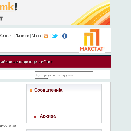
Контакт
|
Линкови
|
Мапа
|
|
|
ибирање податоци - еСтат
Соопштенија
Архива
дноста за