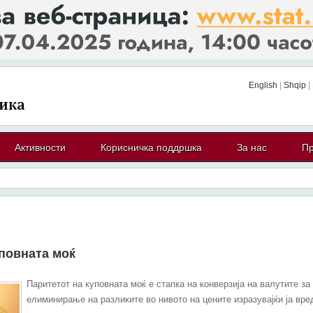
English
|
Shqip
|
Активности
Корисничка поддршка
За нас
Пр
уповната моќ
Паритетот на куповната моќ е стапка на конверзија на валутите за
елиминирање на разликите во нивото на цените изразувајќи ја вре