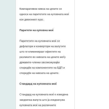
Компаративни нивоа на цените се
односи на паритетите на куповната моќ
кон девизниот курс.
Паритети на куповна моќ
Паритетите на куповната моќ се
дефлатори и конвертори на валутите
што ги елиминираат ефектите на
разликите во нивоата на цените меѓу
државите-членки овозможувајќи
споредби на компонентите на БДП и
споредби на нивоата на цените.
Стандард на куповната моќ
Стандард на куповната моќ е изведена
заедничка валута што ја изедначува
куповната моќ на различните