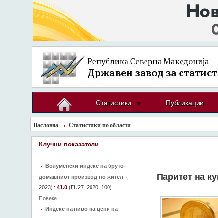
Статистики
Публикации
Насловна
Статистики по области
Клучни показатели
Волуменски индекс на бруто-
Паритет на к
домашниот производ по жител
(
2023
) :
41.0
(EU27_2020=100)
Повеќе...
Индекс на ниво на цени на