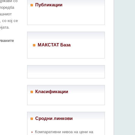
држави со
Публикации
споредба
ашниот
 со кој се
јата.
уваните
МАКСТАТ База
Класификации
Сродни линкови
Компаративни нивоа на цени на