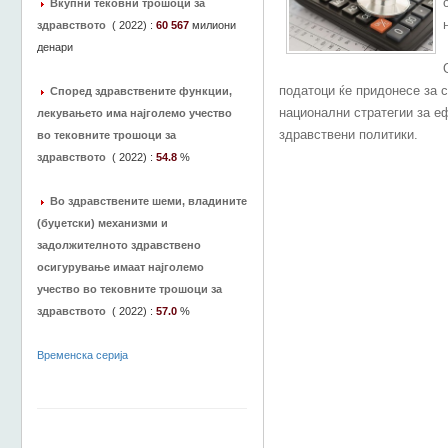
Вкупни тековни трошоци за
здравството
(
2022
) :
60 567
милиони
денари
податоци ќе придонесе за 
Според здравствените функции,
национални стратегии за е
лекувањето има најголемо учество
здравствени политики.
во тековните трошоци за
здравството
(
2022
) :
54.8
%
Во здравствените шеми, владините
(буџетски) механизми и
задолжителното здравствено
осигурување имаат најголемо
учество во тековните трошоци за
здравството
(
2022
) :
57.0
%
Временска серија