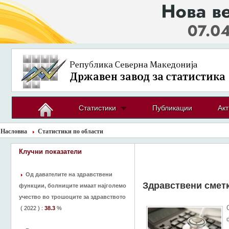
Статистики
Публикации
Акт
Насловна
Статистики по области
Клучни показатели
Од давателите на здравствени
Здравствени смет
функции, болниците имаат најголемо
учество во трошоците за здравството
(
2022
) :
38.3
%