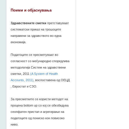
Поими и објаснувања
Здравствените сметки
претставуваат
систематски приказ на трошоците
направени за здравството во една
економија.
Податоците се пресметуваат во
согласност со меѓународно споредлива
методологија Систем на здравствени
сметки, 2011
(A System of Health
Accounts, 2011)
, воспоставена од ОЕЦД
, Евростат и СЗО.
За пресметките се користи методот на
процена bottom up со кој се обезбедува
сеопфатен пристап и агрегирање на
податоците од пониско кон повисоко
ниво.