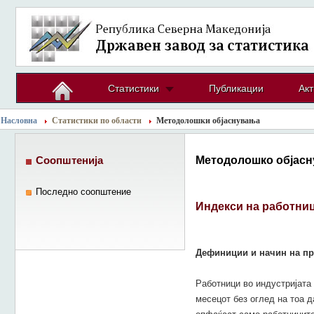
Статистики
Публикации
Акт
Насловна
Статистики по области
Методолошки објаснувања
Методолошко објасн
Соопштенија
Последно соопштение
Индекси на работниц
Дефиниции и начин на пр
Работници во индустријата 
месецот без оглед на тоа д