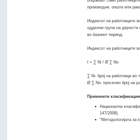
опфаќаат само работниците 
производни, општи или рак
Индексот на работниците во
одделни групи на дејности 
во базниот период.
Индексот на работниците в
I = ∑ Ni / Ø ∑ No
∑ Ni- број на работници во
Ø ∑ No- просечен број на р
Применети класификации 
Национална класифик
147/2008).
"Методологијата за 