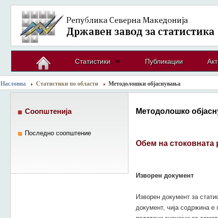
Статистики
Публикации
Акт
Насловна
Статистики по области
Методолошки објаснувања
Методолошко објасн
Соопштенија
Последно соопштение
Обем на стоковната 
Изворен документ
Изворен документ за статис
документ, чија содржина е