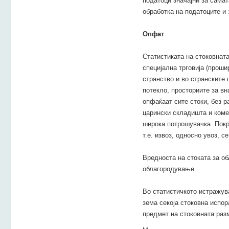
податоци значајни за самат
обработка на податоците и 
Опфат
Статистиката на стоковнат
специјална трговија (проши
странство и во странските
потекло, просториите за в
опфаќаат сите стоки, без р
царински складишта и коме
широка потрошувачка. Покра
т.е. извоз, односно увоз, 
Вредноста на стоката за о
облагородување.
Во статистичкото истражув
зема секоја стоковна испор
предмет на стоковната раз