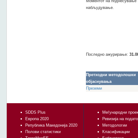
Моментот на поднесување н
набљудување.
Последно ажурирање:
31.0
Претходни методолошки
објаснувања
Преземи
SDDS Plus
Меѓународни прое
Европа 2020
Ревизија на подат
Република Македонија 2020
Методологии
Полови статистики
Класификации