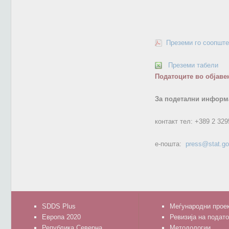
Преземи го соопште
Преземи табели
Податоците во објаве
За подетални информа
контакт тел:
+389 2 329
е-пошта:
press@stat.g
SDDS Plus
Меѓународни прое
Европа 2020
Ревизија на подат
Република Северна
Методологии