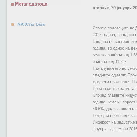
Метаподатоци
вторник, 30 јануари 2
МАКСтат База
Според податоците на Д
2017 година, во однос 
Гледано по сектори, ин
година, во однос на де
бележи опаѓање од 1.5%
опаѓање од 11.2%.
Намалувањето во сектор
следните оддели: Прои
тутунски производи, П
Производство на метал
Според главните индуст
година, бележи пораст 
46.6%, додека опаѓање 
Нетрајни производи за 
Индексот на индустриск
јануари - декември 2016