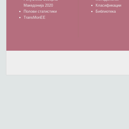
Македонија 2020
Класификации
Полови статистики
Библиотека
TransMonEE