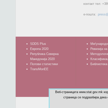
контакт тел:
+38
е-пошта:
press@
SDDS Plus
Меѓународн
Европа 2020
Ревизија на
Република Северна
Методологи
Македонија 2020
Класифика
Полови статистики
Библиотека
TransMonEE
Веб-страницата www.stat.gov.mk ко
страница се подразбира дека 