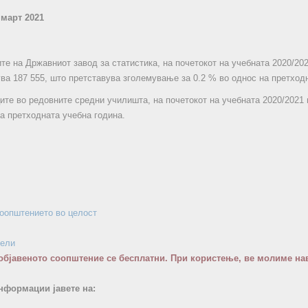
 март 2021
те на Државниот завод за статистика, на почетокот на учебната 2020/202
ва 187 555, што претставува зголемување за 0.2 % во однос на претход
ците во редовните средни училишта, на почетокот на учебната 2020/2021
на претходната учебна година.
соопштението во целост
бели
објавеното соопштение се бесплатни. При користење, ве молиме нав
нформации јавете на: