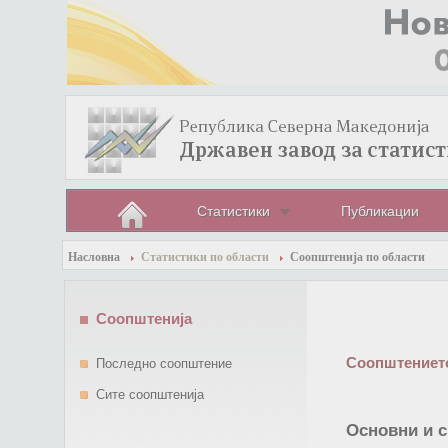
Статистики
Публикации
Насловна
Статистики по области
Соопштенија по области
Соопштенија
Соопштението
Последно соопштение
Сите соопштенија
Основни и с