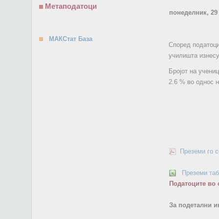
Метаподатоци
понеделник, 29
МАКСтат База
Според податоци
училишта изнесу
Бројот на учени
2.6 % во однос 
Преземи го 
Преземи та
Податоците во 
За подетални и