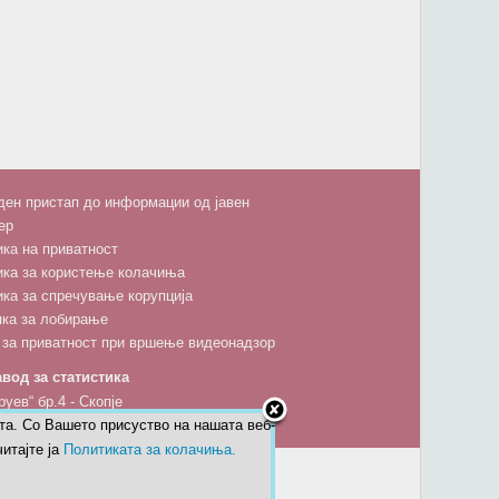
ен пристап до информации од јавен
ер
ка на приватност
ика за користење колачиња
ка за спречување корупција
пка за лобирање
 за приватност при вршење видеонадзор
вод за статистика
руев“ бр.4 - Скопје
та. Со Вашето присуство на нашата веб-
5 600; факс: 02 3111 336; 02 3136-197
итајте ја
Политиката за колачиња.