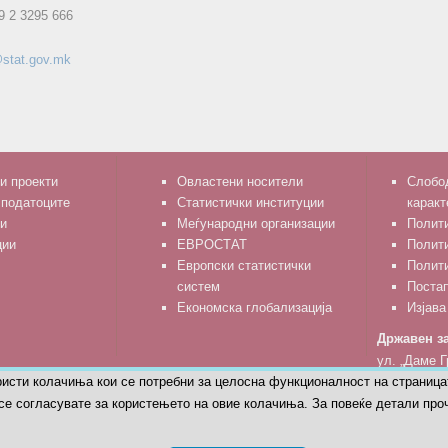
9 2 3295 666
stat.gov.mk
и проекти
Овластени носители
Слобод
 податоците
Статистички институции
каракт
и
Меѓународни организации
Полити
ции
ЕВРОСТАТ
Полит
Европски статистички
Полити
систем
Поста
Економска глобализација
Изјава
Државен за
ул. „Даме Г
ристи колачиња кои се потребни за целосна функционалност на страница
тел: 02 329
се согласувате за користењето на овие колачиња. За повеќе детали проч
© Државен завод за статистика