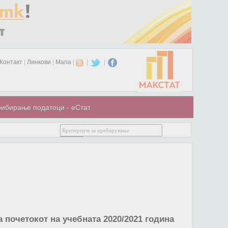
Контакт
|
Линкови
|
Мапа
|
|
|
ибирање податоци - еСтат
почетокот на учебната 2020/2021 година