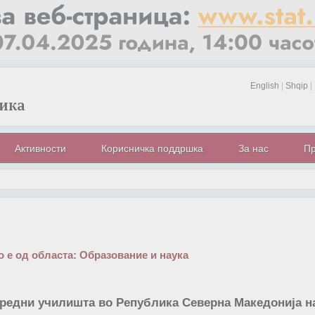
English
|
Shqip
|
Активности
Корисничка поддршка
За нас
Пр
 е од областа:
Образование и наука
редни училишта во Република Северна Македонија на 