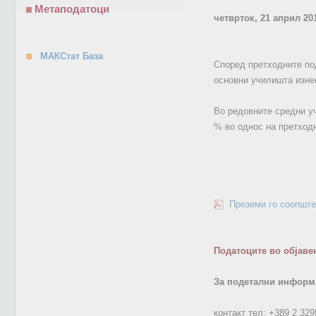
Метаподатоци
четврток, 21 април 20
МАКСтат База
Според претходните под
основни училишта изне
Во редовните средни уч
% во однос на претходн
Преземи го соопште
Податоците во објаве
За подетални информа
контакт тел:
+389 2 329