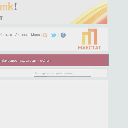
Контакт
|
Линкови
|
Мапа
|
|
|
ибирање податоци - еСтат