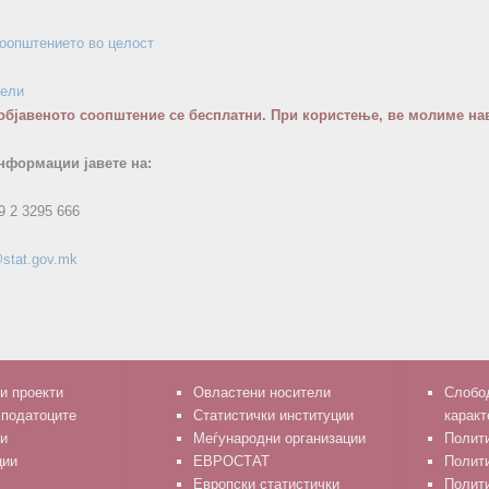
соопштението во целост
бели
објавеното соопштение се бесплатни. При користење, ве молиме нав
нформации јавете на:
9 2 3295 666
stat.gov.mk
и проекти
Овластени носители
Слобод
 податоците
Статистички институции
каракт
и
Меѓународни организации
Полити
ции
ЕВРОСТАТ
Полит
Европски статистички
Полити