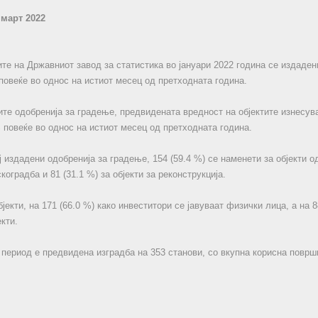
 март 2022
те на Државниот завод за статистика во јануари 2022 година се издаден
 повеќе во однос на истиот месец од претходната година.
те одобренија за градење, предвидената вредност на објектите изнесува
% повеќе во однос на истиот месец од претходната година.
 издадени одобренија за градење, 154 (59.4 %) се наменети за објекти од
скоградба и 81 (31.1 %) за објекти за реконструкција.
јекти, на 171 (66.0 %) како инвеститори се јавуваат физички лица, а на 8
кти.
 период е предвидена изградба на 353 станови, со вкупна корисна површ