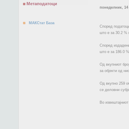
Метаподатоци
понеделник, 14
МАКСтат База
Според податоци
што е за 30.2 %
Според издадени
што е за 186.0 
Од вкупниот број
за објекти од ни
Од вкупно 259 об
се деловни субје
Во извештајниот