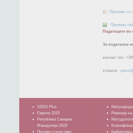
Преземи го 
Преземи та
Податоците во 
За подетални и
контакт тел:
+38
е-пошта:
press@
SDDS Plus
Меѓународн
Европа 2020
Ревизија на
Република Северна
Методологи
Македонија 2020
Класифика
Полови статистики
Библиотека