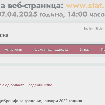
English
|
Shqip
|
Активности
Корисничка поддршка
За нас
Пр
 е од областа:
Градежништво
обренија за градење, јануари 2022 година