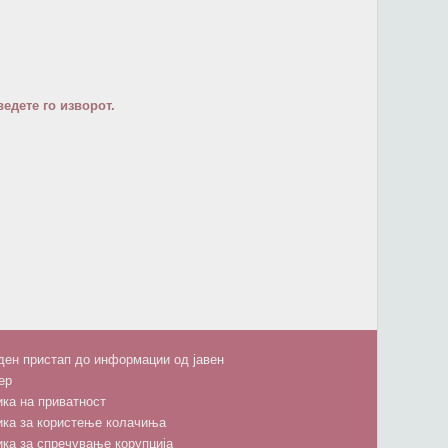
едете го изворот.
ен пристап до информации од јавен
ер
ка на приватност
ика за користење колачиња
ка за спречување корупција