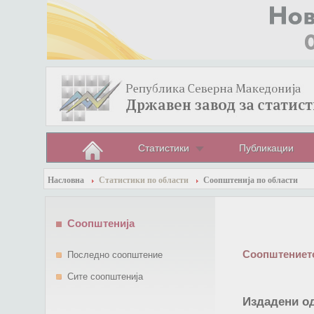
Статистики
Публикации
Насловна
Статистики по области
Соопштенија по области
Соопштенија
Соопштението
Последно соопштение
Сите соопштенија
Издадени од